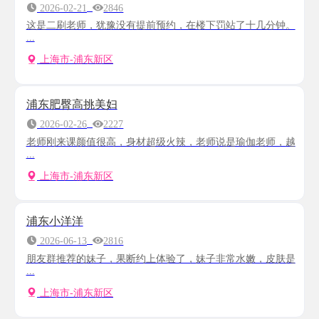
2026-02-21
2846
这是二刷老师，犹豫没有提前预约，在楼下罚站了十几分钟。
...
上海市-浦东新区
浦东肥臀高挑美妇
2026-02-26
2227
老师刚来课颜值很高，身材超级火辣，老师说是瑜伽老师，越
...
上海市-浦东新区
浦东小洋洋
2026-06-13
2816
朋友群推荐的妹子，果断约上体验了，妹子非常水嫩，皮肤是
...
上海市-浦东新区