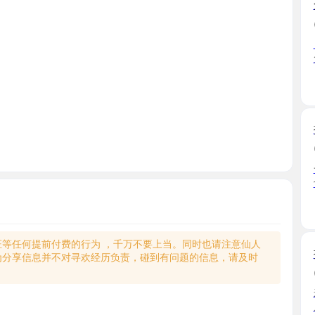
【杭州实体
免费 ...
浙江省
拱野水多
2026-05
一个水很
也不错 ...
浙江省
何提前付费的行为 ，千万不要上当。同时也请注意仙人
拱墅大雷
享信息并不对寻欢经历负责，碰到有问题的信息，请及时
2026-01
来 mim
后房间 ...
浙江省