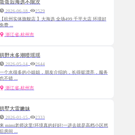
旗舰店 】大海选 全场499 千平大店 环境好
-杭州市
潮喷瑶瑶
-14
2644
多的小姐姐，朋友介绍的，长得挺漂亮，服务
-杭州市
嫩妹
-15
2333
i老师这里!环境真的好好!一进去就是高档小区然
-杭州市