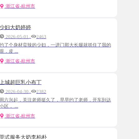
婷婷
-01
2463
材蛮辣的少妇，一进门那大长腿就抓住了我的
-杭州市
乳小布丁
-30
2382
，关注老师挺久了，早早约了老师，开车到达
-杭州市
大奶李柏朴
-25
2643
一个老师，人照一致，身材很好，胸很大，皮
-杭州市