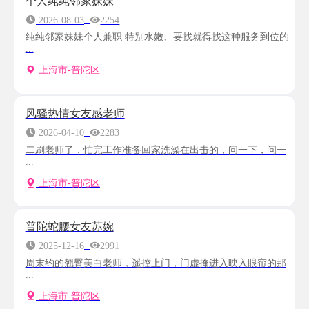
个人纯纯邻家妹妹
2026-08-03
2254
纯纯邻家妹妹个人兼职 特别水嫩、要找就得找这种服务到位的
...
上海市-普陀区
风骚热情女友感老师
2026-04-10
2283
二刷老师了，忙完工作准备回家洗澡在出击的，问一下，问一
...
上海市-普陀区
普陀蛇腰女友苏婉
2025-12-16
2991
周末约的翘臀美白老师，遥控上门，门虚掩进入映入眼帘的那
...
上海市-普陀区