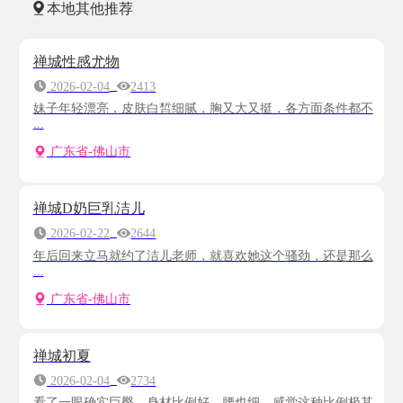
本地其他推荐
禅城性感尤物
2026-02-04
2413
妹子年轻漂亮，皮肤白皙细腻，胸又大又挺，各方面条件都不
...
广东省-佛山市
禅城D奶巨乳洁儿
2026-02-22
2644
年后回来立马就约了洁儿老师，就喜欢她这个骚劲，还是那么
...
广东省-佛山市
禅城初夏
2026-02-04
2734
看了一眼确实巨臀，身材比例好，腰也细，感觉这种比例极其