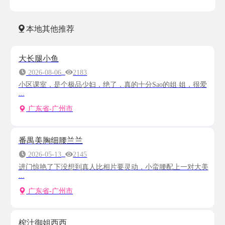
本地其他推荐
大长腿小鱼
2026-08-06
2183
小区课室，是个极品少妇，绝了，真的十分Sao的姐 姐，很爱
...
广东省-广州市
番禺美胸细腰兰兰
2026-05-13
2145
进门惊艳了下没想到真人比相片要灵动，小蛮腰配上一对大美
...
广东省-广州市
榨汁御姐西西