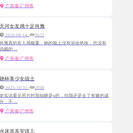
感十足肖雅
-14
3035
良人感极重，她的脸上没有浓妆艳抹，也没有
-广州市
女战士
-31
2938
照片时我知晓是p的，但我还是去了有赌的成
-广州市
安琪儿
-25
2755
老师，服务天花板，水床还有各种道具可以
.
-广州市