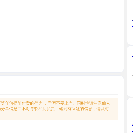
人照5分 
165，身上 .
广东省
超高颜值
2026-06
早就关注
车了一 ...
广东省
何提前付费的行为 ，千万不要上当。同时也请注意仙人
海珠美女
享信息并不对寻欢经历负责，碰到有问题的信息，请及时
2025-11
狼友群推
一直深 ...
广东省