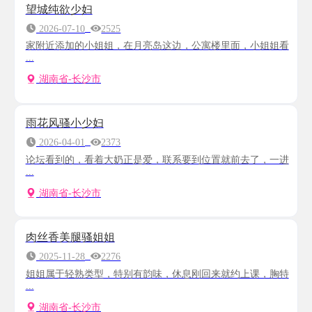
望城纯欲少妇
2026-07-10
2525
家附近添加的小姐姐，在月亮岛这边，公寓楼里面，小姐姐看
...
湖南省-长沙市
雨花风骚小少妇
2026-04-01
2373
论坛看到的，看着大奶正是爱，联系要到位置就前去了，一进
...
湖南省-长沙市
肉丝香美腿骚姐姐
2025-11-28
2276
姐姐属于轻熟类型，特别有韵味，休息刚回来就约上课，胸特
...
湖南省-长沙市