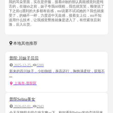
我的耳朵里面，实在是舒服，接着dl做的很认真能感觉到是纯
舌的，在做kb之前，妹子夸我dd很粗，我也就笑笑，顺便说了
下之前cj遇到的大多都有齿感，mz说要不试试她的？我也就接
受了，的确不一样，力度适中无齿感，接着女上位，mz不知
道用什么技术，让我感觉臀推就像是进入了，有些紧张且刺
激，后入出货。
本地其他推荐
普陀 川妹子贝贝
2025-12-25
3209
新来的四川妹子，少妇御姐，身高还行，胸饱满柔软，屁股不
...
上海市-普陀区
普陀Selina美女
2026-02-01
2943
今天无聊想去找个地方爽一下，刚好看到Selina发动态说回来