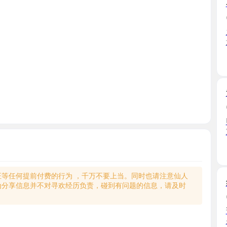
之前找过
意中看 ...
安徽省
清纯特骚
2026-06
照片就是
重要的 ...
安徽省
何提前付费的行为 ，千万不要上当。同时也请注意仙人
纹身猫猫
享信息并不对寻欢经历负责，碰到有问题的信息，请及时
2026-06
说实话这
久没出 ...
安徽省