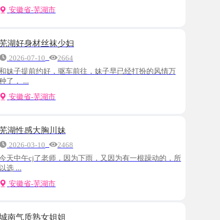
材丝袜少妇
-10
2664
前约好，驱车前往，妹子早已经打扮的风情万
-芜湖市
大胸川妹
-10
2468
j了老师，因为下雨，又因为有一根躁动的，所
-芜湖市
熟女姐姐
-03
2394
流上看到姐姐的号，打车到小区开门那瞬间看
-芜湖市