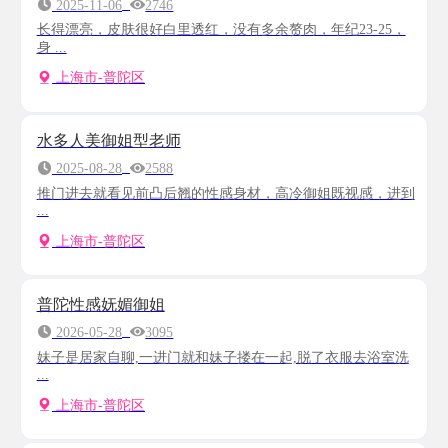
2025-11-06
2746
长得漂亮，皮肤很好白里透红，没有多余赘肉，年纪23-25，
身 ...
上海市-普陀区
水多人美御姐型老师
2025-08-28
2588
推门进去就看见前凸后翘的性感身材，高冷御姐既视感，进到
...
上海市-普陀区
普陀性感妩媚御姐
2026-05-28
3095
妹子是居家自聊,一进门就和妹子搂在一起,脱了衣服去浴室洗
...
上海市-普陀区