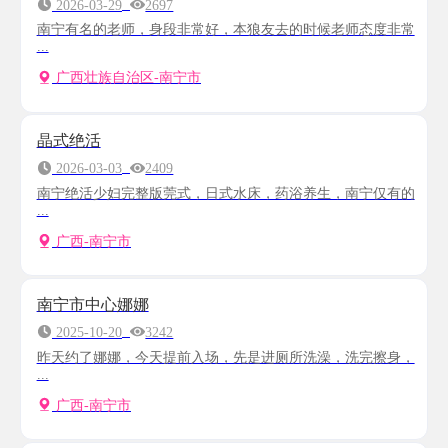
2026-03-29
2697
南宁有名的老师，身段非常好，本狼友去的时候老师态度非常
...
广西壮族自治区-南宁市
晶式绝活
2026-03-03
2409
南宁绝活少妇完整版莞式，日式水床，药浴养生，南宁仅有的
...
广西-南宁市
南宁市中心娜娜
2025-10-20
3242
昨天约了娜娜，今天提前入场，先是进厕所洗澡，洗完擦身，
...
广西-南宁市