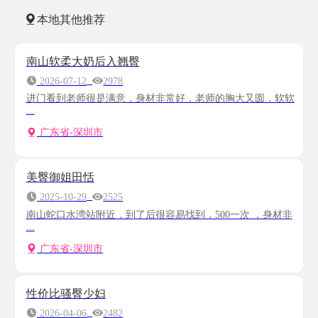
本地其他推荐
南山软柔大奶后入翘臀
2026-07-12
2978
进门看到老师很是满意，身材非常好，老师的胸大又圆，软软
...
广东省-深圳市
美臀御姐田恬
2025-10-29
2525
南山蛇口水湾站附近，到了后很容易找到，500一次 ，身材非
...
广东省-深圳市
性价比骚臀少妇
2026-04-06
2482