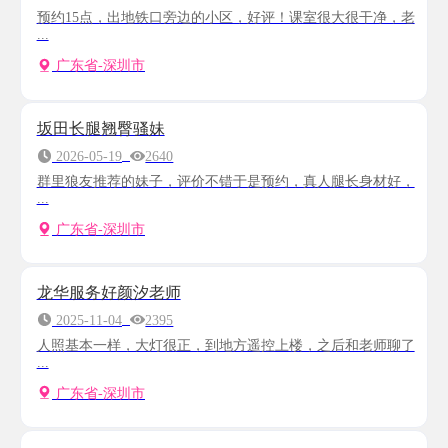
预约15点，出地铁口旁边的小区，好评！课室很大很干净，老
...
广东省-深圳市
坂田长腿翘臀骚妹
2026-05-19
2640
群里狼友推荐的妹子，评价不错于是预约，真人腿长身材好，
...
广东省-深圳市
龙华服务好颜汐老师
2025-11-04
2395
人照基本一样，大灯很正，到地方遥控上楼，之后和老师聊了
...
广东省-深圳市