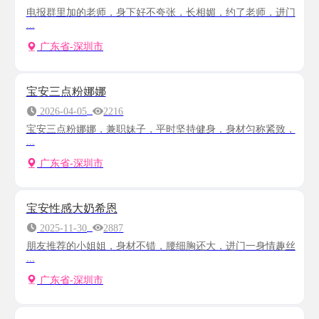
电报群里加的老师，身下好不夸张，长相媚，约了老师，进门
...
广东省-深圳市
宝安三点粉娜娜
2026-04-05
2216
宝安三点粉娜娜，兼职妹子，平时坚持健身，身材匀称紧致，
...
广东省-深圳市
宝安性感大奶希恩
2025-11-30
2887
朋友推荐的小姐姐，身材不错，腰细胸还大，进门一身情趣丝
...
广东省-深圳市