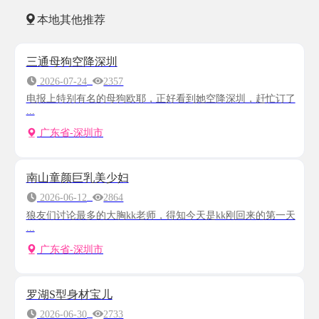
本地其他推荐
三通母狗空降深圳
2026-07-24
2357
电报上特别有名的母狗欧耶，正好看到她空降深圳，赶忙订了
...
广东省-深圳市
南山童颜巨乳美少妇
2026-06-12
2864
狼友们讨论最多的大胸kk老师，得知今天是kk刚回来的第一天
...
广东省-深圳市
罗湖S型身材宝儿
2026-06-30
2733