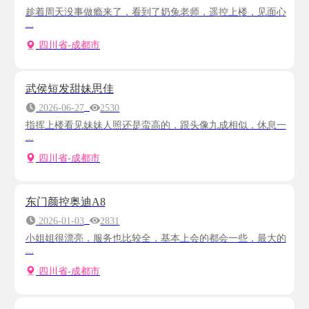
趁着周天没事做瘾来了，看到了奶兔老师，遥控上楼，见面心
...
四川省-成都市
武侯短发甜妹思佳
2026-06-27
2530
指挥上楼看见妹妹人照还是蛮高的，跟头像九成相似，休息一
...
四川省-成都市
东门颜控奥迪A8
2026-01-03
2831
小姐姐很漂亮，服务也比较全，基本上会的都会一些，最大的
...
四川省-成都市