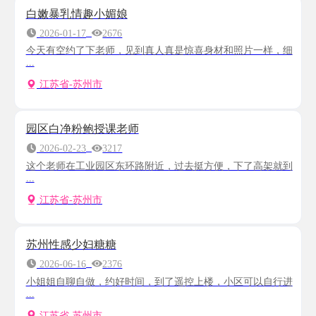
白嫩暴乳情趣小媚娘
2026-01-17
2676
今天有空约了下老师，见到真人真是惊喜身材和照片一样，细
...
江苏省-苏州市
园区白净粉鲍授课老师
2026-02-23
3217
这个老师在工业园区东环路附近，过去挺方便，下了高架就到
...
江苏省-苏州市
苏州性感少妇糖糖
2026-06-16
2376
小姐姐自聊自做，约好时间，到了遥控上楼，小区可以自行进
...
江苏省-苏州市