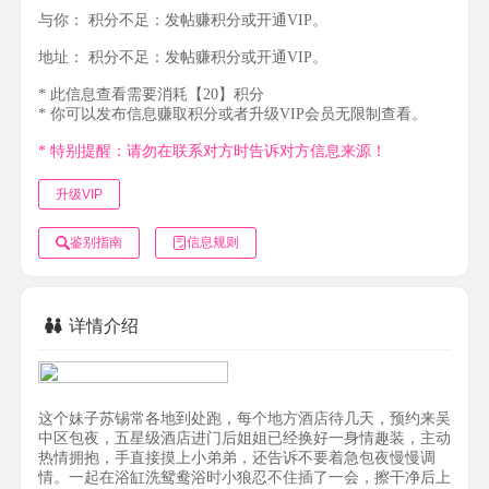
与你：
积分不足：发帖赚积分或开通VIP。
地址：
积分不足：发帖赚积分或开通VIP。
* 此信息查看需要消耗【20】积分
* 你可以发布信息赚取积分或者升级VIP会员无限制查看。
* 特别提醒：请勿在联系对方时告诉对方信息来源！
升级VIP
鉴别指南
信息规则
详情介绍
这个妹子苏锡常各地到处跑，每个地方酒店待几天，预约来吴
中区包夜，五星级酒店进门后姐姐已经换好一身情趣装，主动
热情拥抱，手直接摸上小弟弟，还告诉不要着急包夜慢慢调
情。一起在浴缸洗鸳鸯浴时小狼忍不住插了一会，擦干净后上