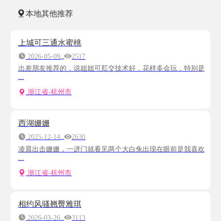
本地其他推荐
上城可三通水蜜桃
2026-05-09
2517
出差朋友推荐的，说姐姐可肛交技术好，花样多会玩，特别是
...
浙江省-杭州市
西湖姗姗
2025-12-14
2630
凌晨出击姗姗，一进门就看见两个大白兔出现在眼前是我喜欢
...
浙江省-杭州市
相约风骚翘臀雅琪
2026-03-26
3113