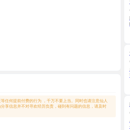
联系好定
听说最 ...
江西省
童颜巨乳
2025-09
在51风流
说妹妹 ...
江西省
何提前付费的行为 ，千万不要上当。同时也请注意仙人
南昌服务
享信息并不对寻欢经历负责，碰到有问题的信息，请及时
2026-06
小少妇挺
去就帮 ...
江西省