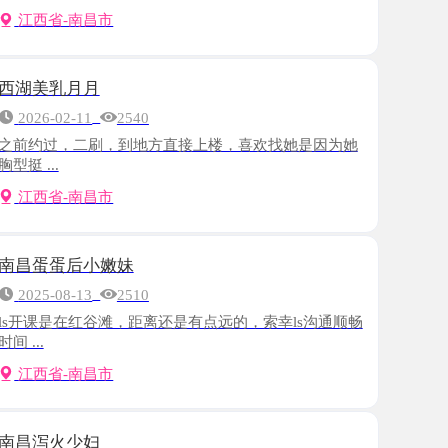
月月
-11
2540
，二刷，到地方直接上楼，喜欢找她是因为她
-南昌市
后小嫩妹
-13
2510
在红谷滩，距离还是有点远的，索幸ls沟通顺畅
-南昌市
少妇
-06
2763
好找，遥控上楼，一开门就见老师穿的jk
.
-南昌市