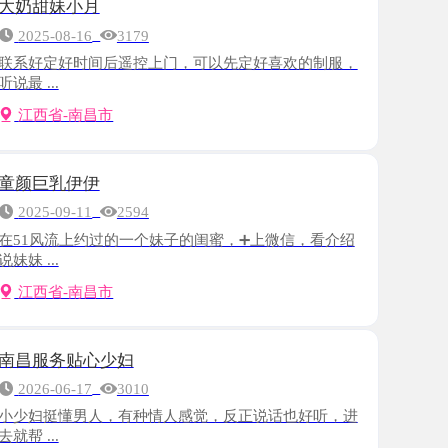
好时间后遥控上门，可以先定好喜欢的制服，
-南昌市
伊伊
-11
2594
上约过的一个妹子的闺蜜，➕上微信，看介绍
-南昌市
贴心少妇
-17
3010
懂男人，有种情人感觉，反正说话也好听，进
-南昌市