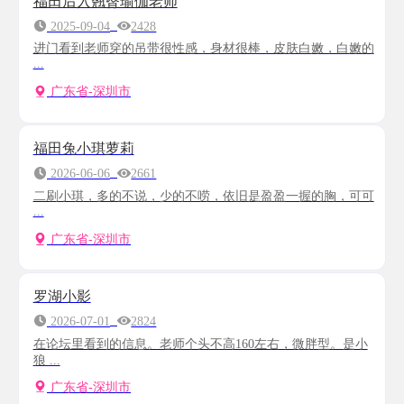
福田后入翘臀瑜伽老师
2025-09-04
2428
进门看到老师穿的吊带很性感，身材很棒，皮肤白嫩，白嫩的
...
广东省-深圳市
福田兔小琪萝莉
2026-06-06
2661
二刷小琪，多的不说，少的不唠，依旧是盈盈一握的胸，可可
...
广东省-深圳市
罗湖小影
2026-07-01
2824
在论坛里看到的信息。老师个头不高160左右，微胖型。是小
狼 ...
广东省-深圳市