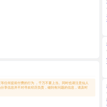
一直想体验
全，人 ...
江苏省
豹纹大屁
2026-03
屁股是真
定的衣 ...
江苏省
何提前付费的行为 ，千万不要上当。同时也请注意仙人
南站肉包
享信息并不对寻欢经历负责，碰到有问题的信息，请及时
2026-05
南站的小
在忍不 ...
江苏省