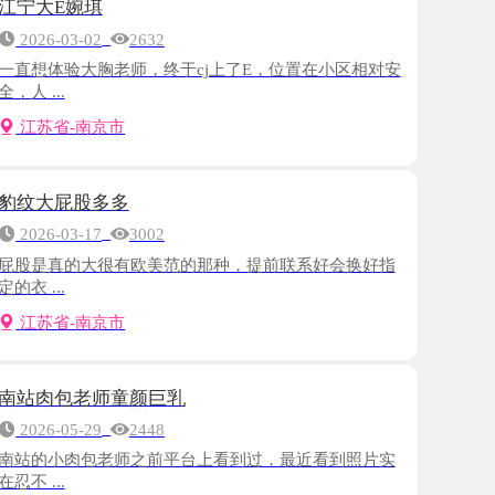
大胸老师，终于cj上了E，位置在小区相对安
-南京市
股多多
-17
3002
的大很有欧美范的那种，提前联系好会换好指
-南京市
老师童颜巨乳
-29
2448
肉包老师之前平台上看到过，最近看到照片实
-南京市