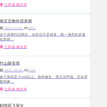
外语老师
-21
2852
约过两次，会的活不是很多，唯一满意的是真
-南京市
琪
-10
2501
少168以上。身材修长，带点马甲线。还会穿
-南京市
母女
-20
2396
玩的没什么感觉了，这次选择母女双飞，去之
-南京市