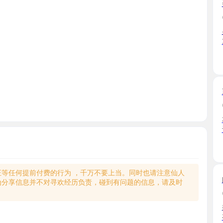
身材太美
30岁御 ...
广东省
F奶服务
2025-12
本来约了
让我白 ...
广东省
何提前付费的行为 ，千万不要上当。同时也请注意仙人
白云丰满
享信息并不对寻欢经历负责，碰到有问题的信息，请及时
2025-09
姐姐这个
有空就 ...
广东省