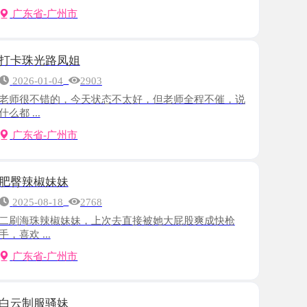
路凤姐
-04
2903
错的，今天状态不太好，但老师全程不催，说
-广州市
妹妹
-18
2768
辣椒妹妹，上次去直接被她大屁股爽成快枪
.
-广州市
骚妹
-13
3003
很好找，进门见到老师，眼前一亮，人照8分
-广州市