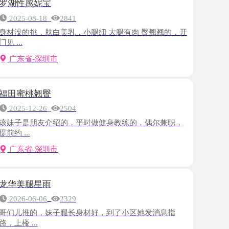
，肤白美乳，小腿细 大腿有肉 臀翘翘的，开
-深圳市
翘臀
-26
2504
朋友介绍的，平时做健身教练的，偶尔兼职，
-深圳市
星雨
-06
2329
的，妹子腿长身材好，到了小区她发消息指
.
-深圳市