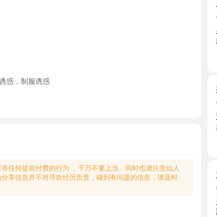
身材没的挑
门见 ...
广东省
，制服诱惑
福田蜜桃
2025-12
该妹子是
提前约 ...
广东省
何提前付费的行为 ，千万不要上当。同时也请注意仙人
龙华美腿
享信息并不对寻欢经历负责，碰到有问题的信息，请及时
2026-06
哥们儿推
路，上楼 ..
广东省