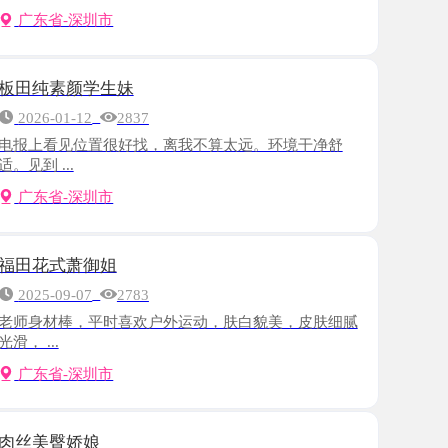
颜学生妹
-12
2837
见位置很好找，离我不算太远。环境干净舒
.
-深圳市
萧御姐
-07
2783
棒，平时喜欢户外运动，肤白貌美，皮肤细腻
-深圳市
娇娘
-21
2437
瑜伽裤 黑丝肉丝都有，身长165cm，胸大 肥臀
-深圳市