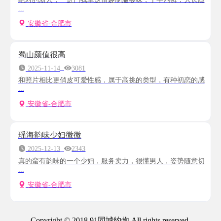
...
安徽省-合肥市
蜀山颜值很高
2025-11-14
3081
和照片相比更俏皮可爱性感，属于高挑的类型，有种初恋的感
...
安徽省-合肥市
瑶海韵味少妇微微
2025-12-13
2343
真的蛮有韵味的一个少妇，服务卖力，很懂男人，姿势随意切
...
安徽省-合肥市
Copyright © 2018 91同城约炮 All rights reserved.