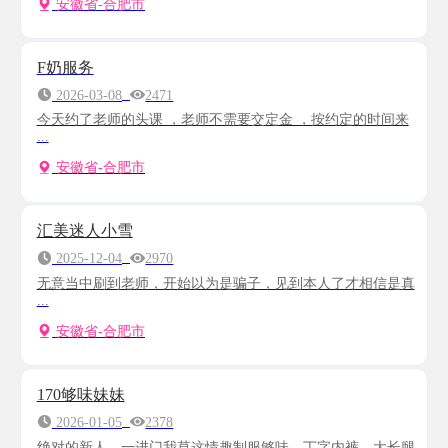
安徽省-合肥市
F奶服务
2026-03-08
2471
今天约了老师的头课 ，老师不需要交定金 ，按约定的时间来
...
安徽省-合肥市
汇美迷人小雪
2025-12-04
2970
无意当中刷到老师，开始以为是骗子，见到本人了才相信是真
...
安徽省-合肥市
170够味妹妹
2026-01-05
2378
绝对的新人，一进门我草这情趣制服够味，丁字内裤，大长腿