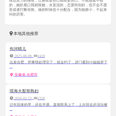
续也卖力的继续，让换啥姿势口就啥姿势口。小屁股挺不错
的，她趴着口我就抠她，水直流的，态度特别好，也不会不愿
意或者打断你抠。做的时候也十分配合，因为较娇小，干起来
叫的厉害。
本地其他推荐
包河晴儿
2025-08-08
2418
出差合肥，把事情处理完了，就去约了，进门看到小姐姐穿了
...
安徽省-合肥市
瑶海大梨形熟妇
2026-02-23
2328
过年回来的早，还在开课。直接联系上了，上次回去还没玩够
...