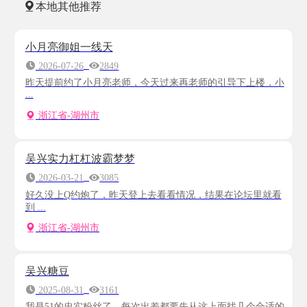
本地其他推荐
小月亮御姐一线天
2026-07-26
2849
昨天提前约了小月亮老师，今天过来再老师的引导下上楼，小
...
浙江省-湖州市
吴兴实力杠杠波霸梦梦
2026-03-21
3085
好久没上Q约炮了，昨天登上去看看情况，结果在论坛里就看
到 ...
浙江省-湖州市
吴兴糖豆
2025-08-31
3161
我是51的忠实粉丝了，每次出差都要先从这上面找几个合适的