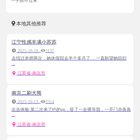
一手抓不过来
本地其他推荐
江宁性感丰满小苏苏
2025-10-18
3137
去找过老师两次，她休假回去半个多月了 ，一直盼望她回归
...
江苏省-南京市
南京二刷大熊
2025-10-13
3314
出击体验:第二次来了约的pp，提了一全裸等我，一开门赤条条
...
江苏省-南京市