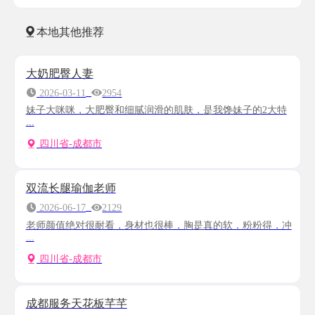
本地其他推荐
大奶肥臀人妻
2026-03-11
2954
妹子大咪咪，大肥臀和细腻润滑的肌肤，是我馋妹子的2大特
...
四川省-成都市
双流长腿瑜伽老师
2026-06-17
2129
老师颜值绝对很耐看，身材也很棒，胸是真的软，粉粉得，冲
...
四川省-成都市
成都服务天花板芊芊