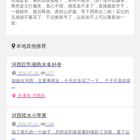
性感套装，看的我直接硬了，奈何不能亲，洗个澡开始服务，
果然是主打服务，真心不错。感觉差不多了，直接戴套开干，
一顿操作，最后释放。真特么舒服。等下周再去二刷！买过的
兄弟就不要买了。不过换新号了，以前加不上可以重新加一
波。
本地其他推荐
河西巨乳骚熟水多好使
2026-07-28
2277
姐姐在河西，主要离得近，今天过去试了一下。 个子不高但是
...
天津市-河西区
河西喷水小苹果
2026-07-11
2149
加了很久的一个妹子，忽然在列表里看到便起了兴致，要了位
...