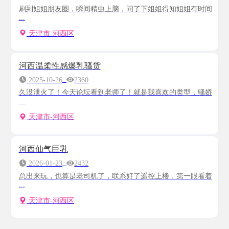
刷到姐姐朋友圈，瞬间精虫上脑，问了下姐姐得知姐姐有时间
...
天津市-河西区
河西温柔性感爆乳骚货
2025-10-26
2360
久没泄火了！今天论坛看到老师了！就是我喜欢的类型，骚娇
...
天津市-河西区
河西仙气巨乳
2026-01-23
2432
总出来玩，也算是老司机了，联系好了遥控上楼，第一眼看着
...
天津市-河西区