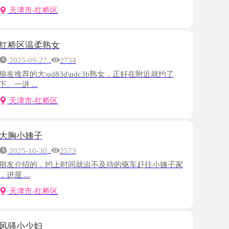
柔熟女
-27
2734
\ud83d\udc3b熟女，正好在附近就约了
.
-红桥区
子
-30
2573
的，约上时间就迫不及待的驱车赶往小姨子家
-红桥区
妇
-23
2504
还可以，人照9分像吧，很骚。开门一般都是
-红桥区