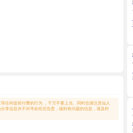
朋友推荐
遥控上 ...
天津市
红桥御姐
2025-10
朋友介绍
始服务 ...
天津市
何提前付费的行为 ，千万不要上当。同时也请注意仙人
肥臀小马
享信息并不对寻欢经历负责，碰到有问题的信息，请及时
2025-09
约了小姐姐
楼 姐 ...
天津市