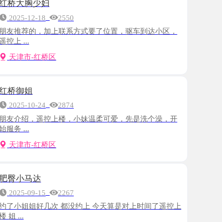
的，加上联系方式要了位置，驱车到达小区，
-红桥区
-24
2874
，遥控上楼，小妹温柔可爱，先是洗个澡，开
-红桥区
达
-15
2267
好几次 都没约上 今天算是对上时间了遥控上
-红桥区