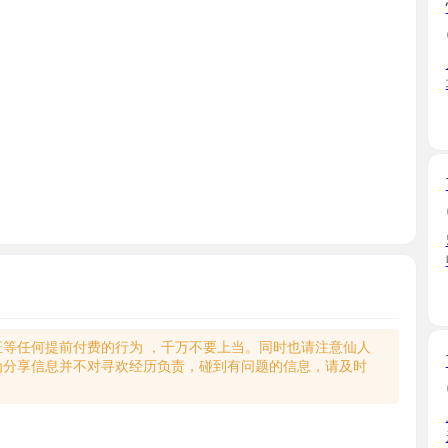
朋友圈看到
境可以 ...
江苏省
玄武门大
2026-01
51看到的
收拾的 ...
江苏省
何提前付费的行为 ，千万不要上当。同时也请注意仙人
玄武区个
享信息并不对寻欢经历负责，碰到有问题的信息，请及时
2025-09
上次端午
来了， ...
江苏省