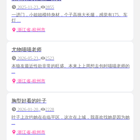
2025-11-23
2855
一进门，小姐姐模特身材，个子高挑大长腿，感觉有175。车
灯 ...
浙江省-杭州市
尤物喵喵老师
2026-05-23
2523
本狼友最近性欲非常的旺盛。本来上上周想去包时喵喵老师的
...
浙江省-杭州市
胸型好看的叶子
2026-01-20
2228
叶子上次约她在在临平区，这次在上城，我喜欢找她是因为她
...
浙江省-杭州市