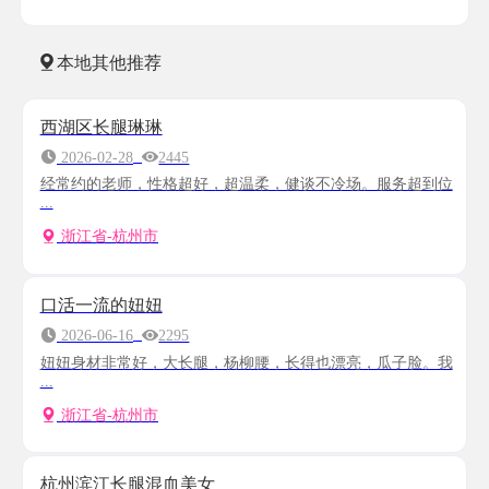
本地其他推荐
西湖区长腿琳琳
2026-02-28
2445
经常约的老师，性格超好，超温柔，健谈不冷场。服务超到位
...
浙江省-杭州市
口活一流的妞妞
2026-06-16
2295
妞妞身材非常好，大长腿，杨柳腰，长得也漂亮，瓜子脸。我
...
浙江省-杭州市
杭州滨江长腿混血美女