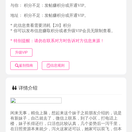
与你：
积分不足：发帖赚积分或开通VIP。
地址：
积分不足：发帖赚积分或开通VIP。
* 此信息查看需要消耗【20】积分
* 你可以发布信息赚取积分或者升级VIP会员无限制查看。
* 特别提醒：请勿在联系对方时告诉对方信息来源！
升级VIP
鉴别指南
信息规则
详情介绍
闲来无事，精虫上脑，想起来这个妹子之前朋友介绍的，说是
有新妹子，自己就去了，微信上联系，到了小区，打电话上
楼，妹子长得还行，口活也比较认真，几个姿势后一泻千里，
在日照资源本来就少，泻火这家还可以，她家可以双飞，但本