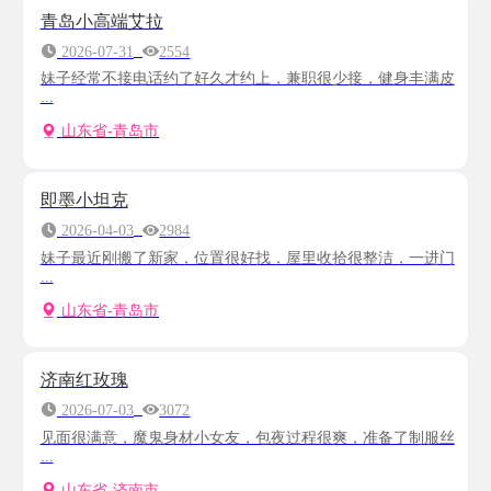
青岛小高端艾拉
2026-07-31
2554
妹子经常不接电话约了好久才约上，兼职很少接，健身丰满皮
...
山东省-青岛市
即墨小坦克
2026-04-03
2984
妹子最近刚搬了新家，位置很好找，屋里收拾很整洁，一进门
...
山东省-青岛市
济南红玫瑰
2026-07-03
3072
见面很满意，魔鬼身材小女友，包夜过程很爽，准备了制服丝
...
山东省-济南市